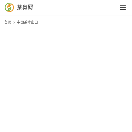
首
页
首页
中国茶叶出口
茶
奥
快
讯
茶
奥
专
题
中
华
茶
史