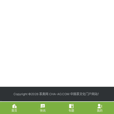
茶
登录
注册
叶
百
科
茶
叶
标
准
茶
学
书
籍
Copyright ©2026 茶奥网 CHA-AO.COM 中国茶文化门户网站！
更
多
首页
快讯
专题
我的