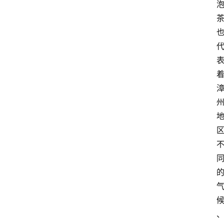
史
茶
登录
注册
叶
百
科
茶
叶
标
准
茶
学
书
籍