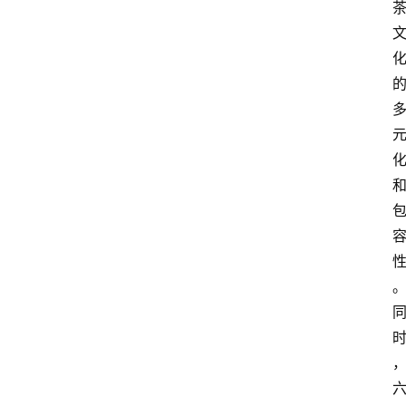
首
页
茶
奥
快
讯
茶
奥
专
题
中
华
茶