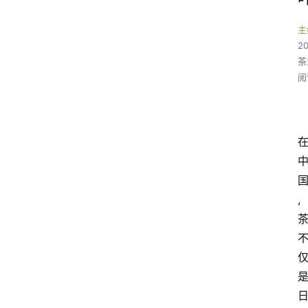
主
2
茶
阅
,