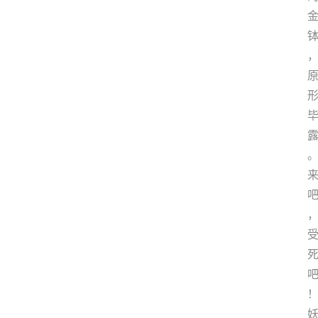
史
茶
登录
注册
叶
百
科
茶
叶
标
准
茶
学
书
籍