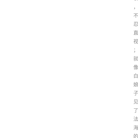
首
页
茶
奥
快
讯
茶
奥
专
题
中
华
茶