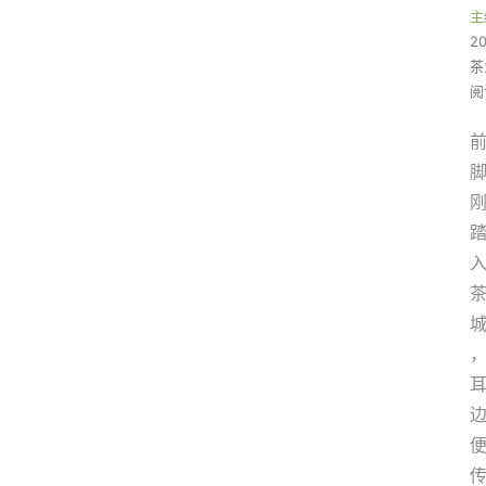
主
2
茶
阅