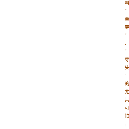
“
”
“
”