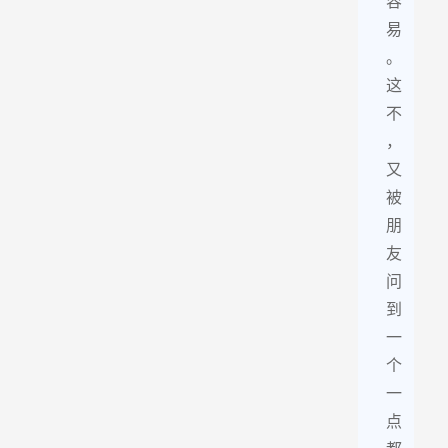
容
易
。
这
不
，
又
被
朋
友
问
到
一
个
一
点