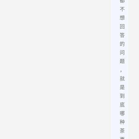
都
不
想
回
答
的
问
题
，
就
是
到
底
哪
种
茶