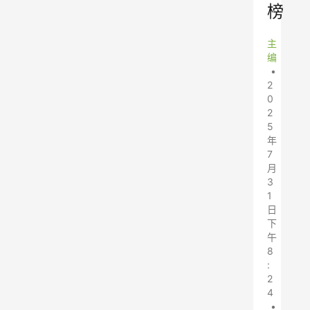
榜
主
编
•
2
0
2
5
年
7
月
3
1
日
下
午
8
:
2
4
•