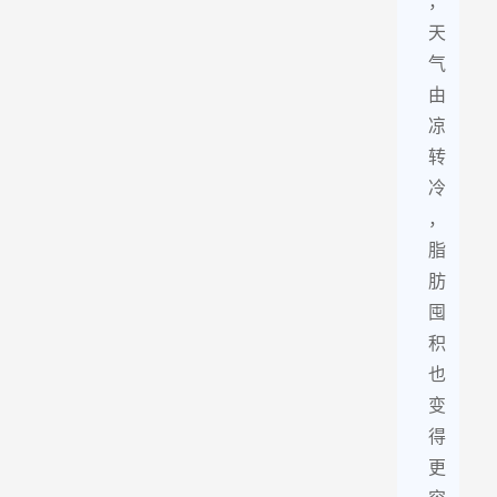
，
天
气
由
凉
转
冷
，
脂
肪
囤
积
也
变
得
更