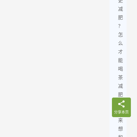
更
减
肥
？
怎
么
才
能
喝
茶
减
肥
？
本
分享本页
来
想