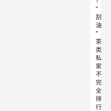
？
“
刮
油
”
茶
类
私
家
不
完
全
排
行