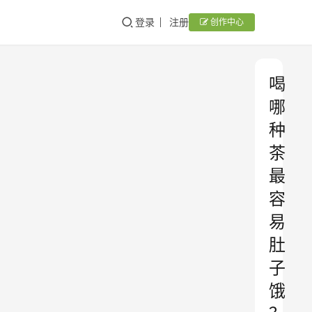
登录
注册
创作中心
喝
哪
种
茶
最
容
易
肚
子
饿