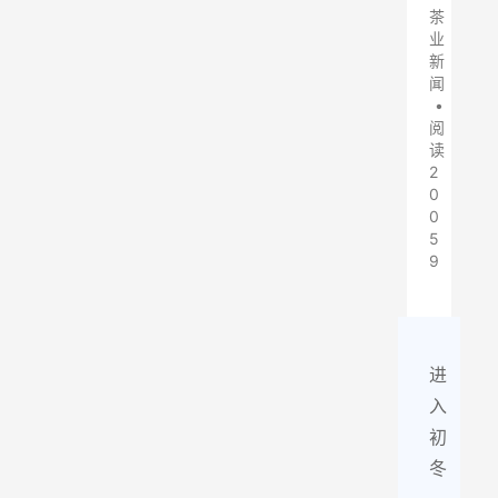
茶
业
新
闻
•
阅
读
2
0
0
5
9
进
入
初
冬