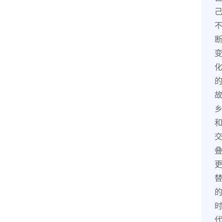
史
茶
登录
注册
叶
百
科
茶
叶
标
准
茶
学
书
籍