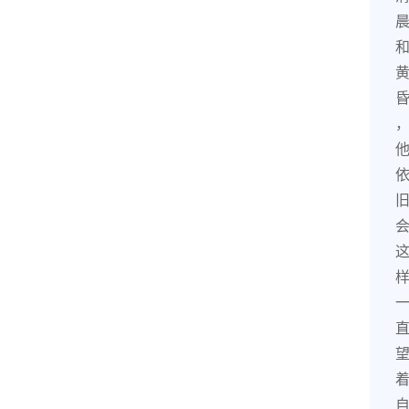
首
页
茶
奥
快
讯
茶
奥
专
题
中
华
茶