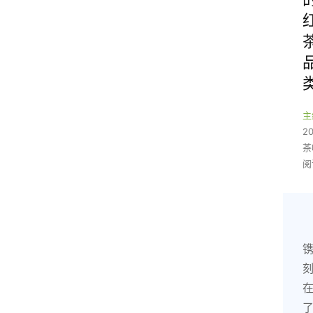
主
2
茶
阅