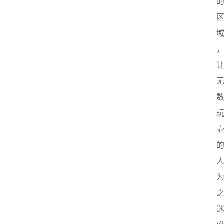
首
页
茶
奥
快
讯
茶
奥
专
题
中
华
茶