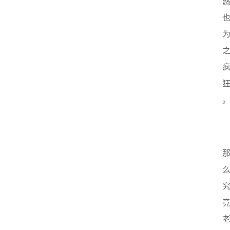
史
茶
登录
注册
叶
百
科
茶
叶
标
准
茶
学
书
籍