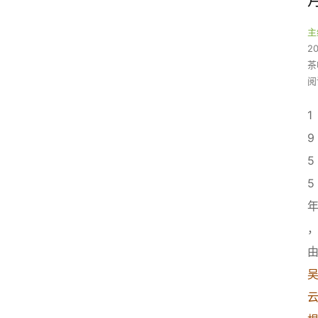
主
2
茶
阅
1
9
5
5