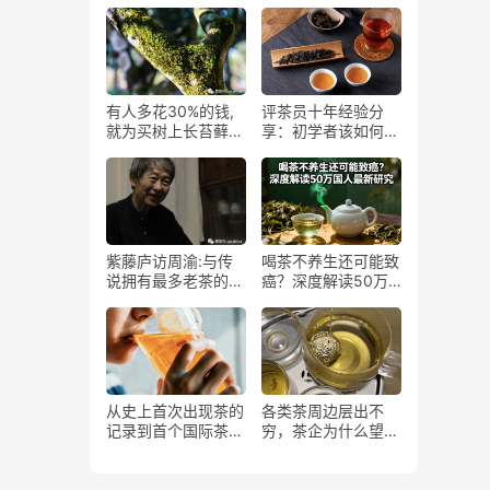
方式
你口腔的黑马品种!
有人多花30%的钱,
评茶员十年经验分
就为买树上长苔藓的
享：初学者该如何买
茶,专家:那是茶树病
茶、喝茶、存茶？
害
紫藤庐访周渝:与传
喝茶不养生还可能致
说拥有最多老茶的人
癌？深度解读50万
畅聊整晚，却不谈老
国人最新研究
茶
从史上首次出现茶的
各类茶周边层出不
记录到首个国际茶
穷，茶企为什么望而
日，这两千多年，茶
却步？
与世界经历了什么？