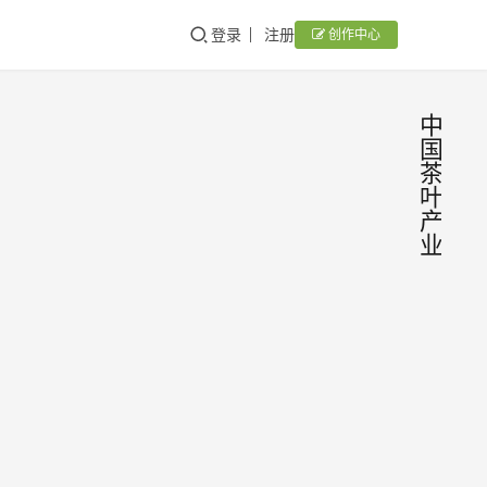
登录
注册
创作中心
中
国
茶
叶
产
业
迈向
茶
业
未来
新
闻
发展
近日
新高
中国
台的
点：
叶产
中国
主编
2026