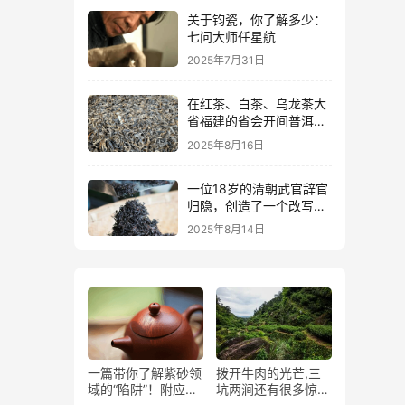
关于钧瓷，你了解多少：
七问大师任星航
2025年7月31日
在红茶、白茶、乌龙茶大
省福建的省会开间普洱茶
店，挑战到底有多高？
2025年8月16日
一位18岁的清朝武官辞官
归隐，创造了一个改写中
国茶叶史的红茶品类
2025年8月14日
一篇带你了解紫砂领
拨开牛肉的光芒,三
域的“陷阱”！附应对
坑两涧还有很多惊爆