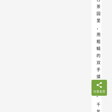
茶
园
里
，
用
粗
糙
的
双
手
揉
捻
着
分享本页
“
千
年