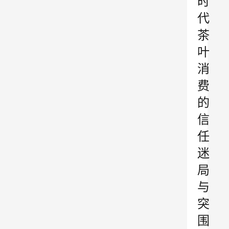
时
代
茶
叶
消
费
的
信
任
迷
局
与
突
围