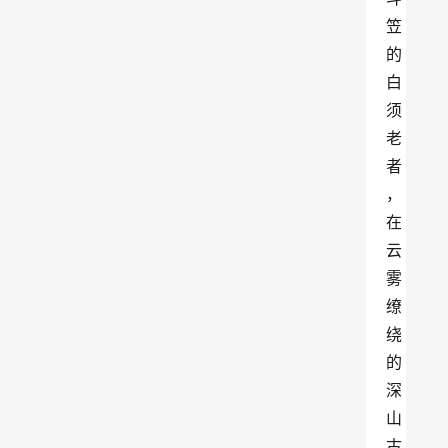
笠
的
白
须
老
者
，
在
云
雾
缭
绕
的
深
山
古