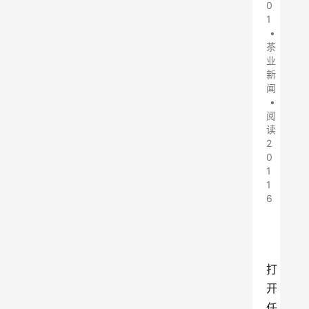
0
1
•
茶
业
新
闻
•
阅
读
2
0
1
1
6
打
开
任