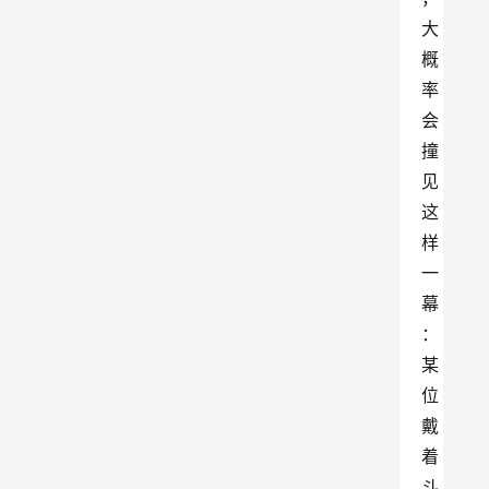
大
概
率
会
撞
见
这
样
一
幕
：
某
位
戴
着
斗