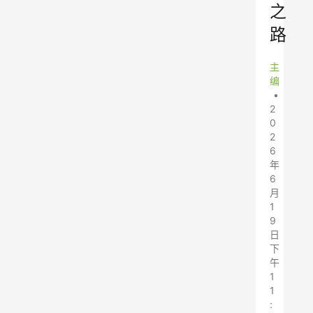
之
路
主
编
•
2
0
2
6
年
6
月
1
9
日
下
午
1
1
: