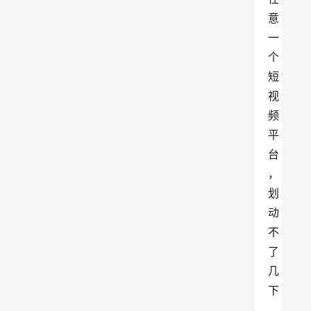
意
一
个
短
视
频
平
台
，
划
动
不
了
几
下
，