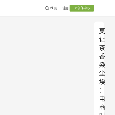
登录
注册
创作中心
莫
让
茶
香
染
尘
埃
：
电
商