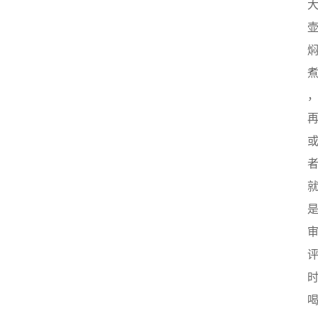
史
茶
登录
注册
叶
百
科
茶
叶
标
准
茶
学
书
籍