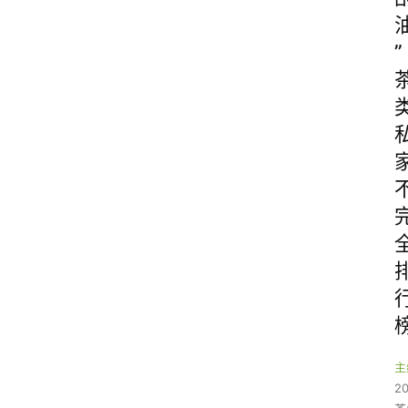
”
主
2