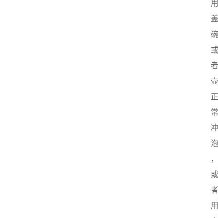
首
页
茶
奥
快
讯
茶
奥
专
题
中
华
茶