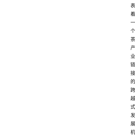
史
茶
登录
注册
叶
百
科
茶
叶
标
准
茶
学
书
籍