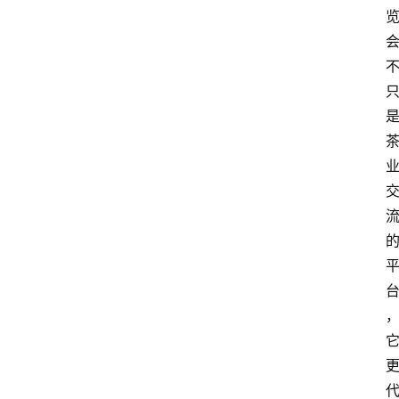
首
页
茶
奥
快
讯
茶
奥
专
题
中
华
茶