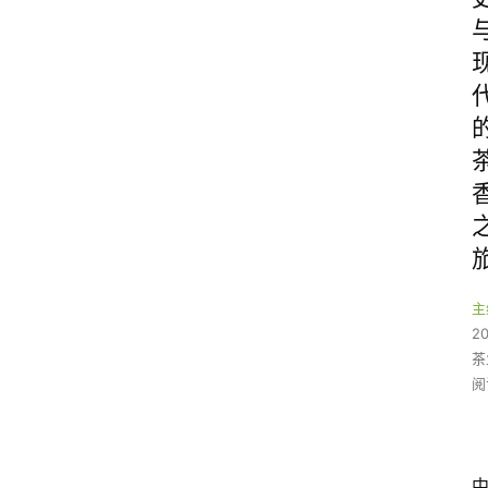
主
2
茶
阅