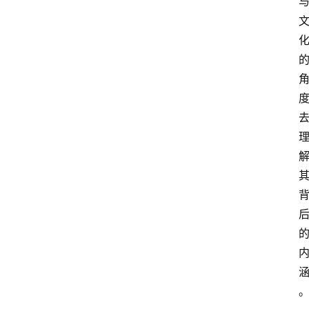
史
茶
登录
注册
叶
百
科
茶
叶
标
准
茶
学
书
籍