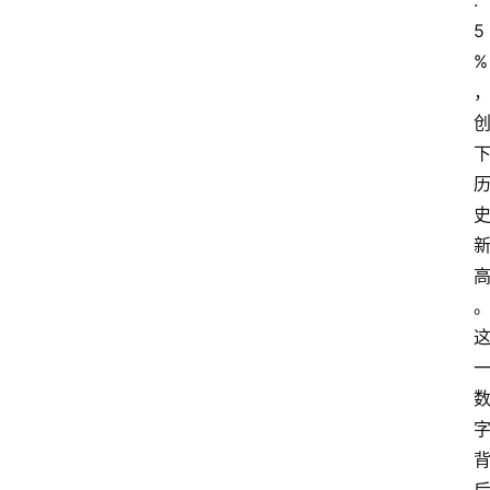
.
5
%