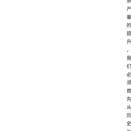
首
页
茶
奥
快
讯
茶
奥
专
题
中
华
茶