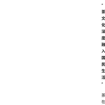
更
“
多
”