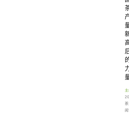
主
2
茶
阅