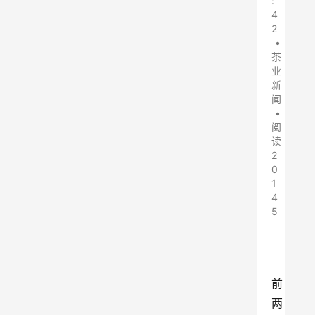
:
4
2
•
茶
业
新
闻
•
阅
读
2
0
1
4
5
前
两