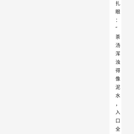
扎
眼
：
“
茶
汤
浑
浊
得
像
泥
水
，
入
口
全