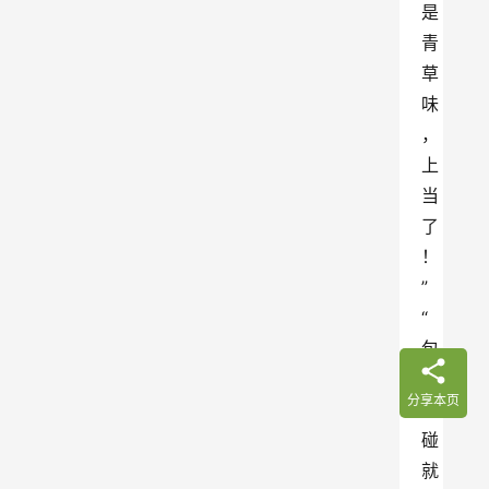
是
青
草
味
，
上
当
了
！
”
“
包
装
分享本页
一
碰
就