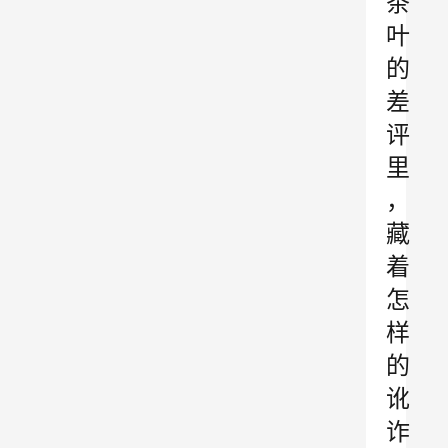
茶
叶
的
差
评
里
，
藏
着
怎
样
的
讹
诈