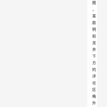
图
，
某
款
明
前
龙
井
下
方
的
评
论
区
格
外