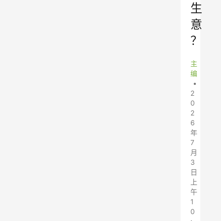
生
意
？
主
编
•
2
0
2
6
年
7
月
3
日
上
午
1
0