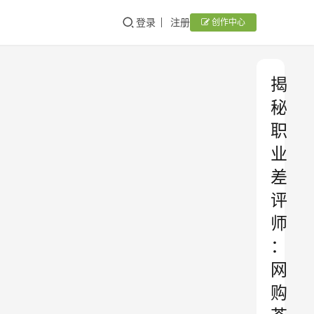
登录
注册
创作中心
揭
秘
职
业
差
评
师
：
网
购