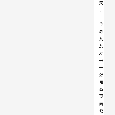
天
，
一
位
老
茶
友
发
来
一
张
电
商
页
面
截