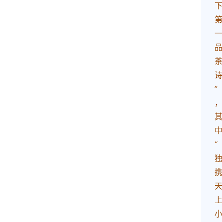
更
多
”
“