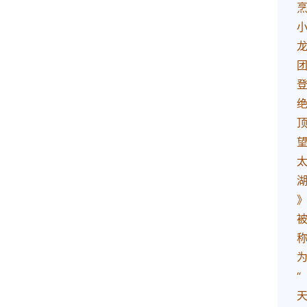
史
茶
登录
注册
叶
百
科
茶
叶
标
准
茶
学
书
籍
“