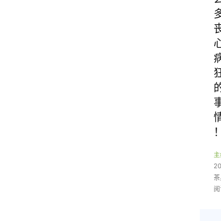
主
2
茶
阅