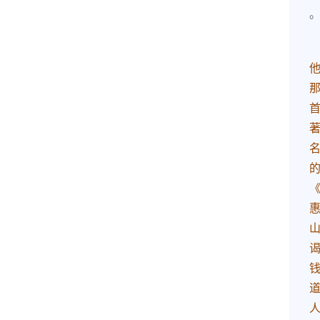
首
页
茶
奥
快
讯
茶
奥
专
题
中
华
茶