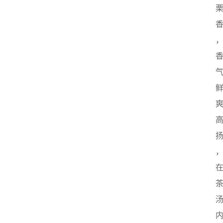
首
页
茶
奥
快
讯
茶
奥
专
题
中
华
茶