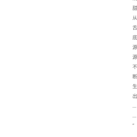
…
…
”