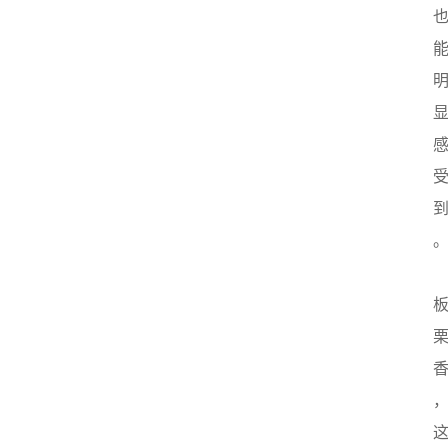
史
茶
登录
注册
叶
百
科
茶
叶
标
准
茶
学
书
籍