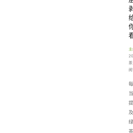
主
2
茶
阅