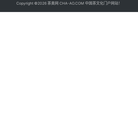
书
Copyright ©2026 茶奥网 CHA-AO.COM 中国茶文化门户网站！
籍
更
多